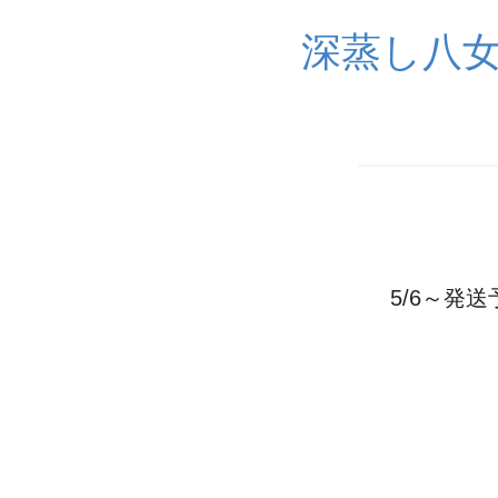
深蒸し八
5/6～発