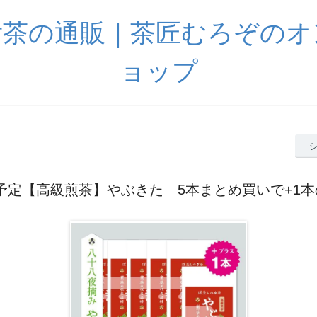
女茶の通販｜茶匠むろぞのオ
ョップ
送予定【高級煎茶】やぶきた 5本まとめ買いで+1