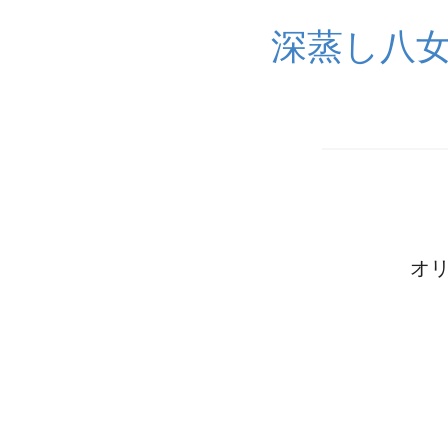
深蒸し八
オリ