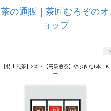
女茶の通販｜茶匠むろぞのオ
ョップ
 【特上煎茶】2本・【高級煎茶】やぶきた1本 K-
ー