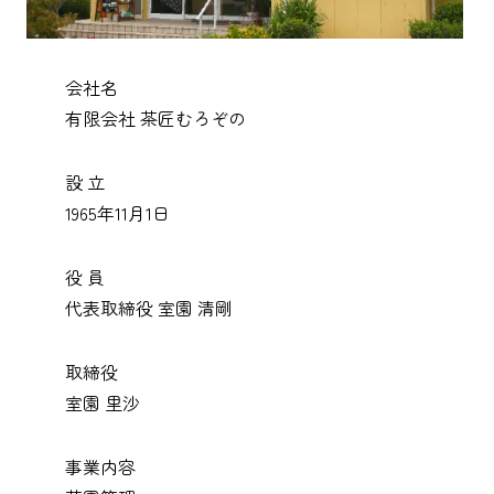
会社名
有限会社 茶匠むろぞの
設 立
1965年11月1日
役 員
代表取締役 室園 清剛
取締役
室園 里沙
事業内容