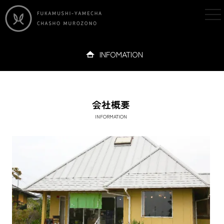
tog
nav
INFOMATION
会社概要
INFORMATION