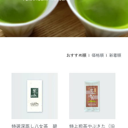
おすすめ順 |
価格順
|
新着順
特選深蒸し八女茶 碧
特上煎茶やぶきた（旧