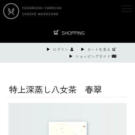
togg
navi
SHOPPING
ログイン
カートを見る
ショッピングガイド
特上深蒸し八女茶 春翠