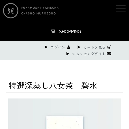
togg
navi
SHOPPING
ログイン
カートを見る
ショッピングガイド
特選深蒸し八女茶 碧水