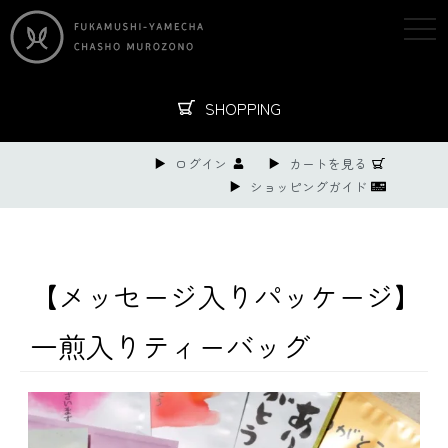
togg
navi
SHOPPING
ログイン
カートを見る
ショッピングガイド
【メッセージ入りパッケージ】
一煎入りティーバッグ