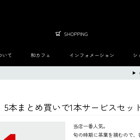
SHOPPING
ついて
和カフェ
インフォメーション
シ
】5本まとめ買いで1本サービスセッ
当店一番人気。
旬の時期に茶葉を摘むので、