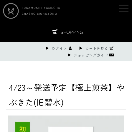
togg
navi
SHOPPING
ログイン
カートを見る
ショッピングガイド
4/23～発送予定【極上煎茶】や
ぶきた(旧碧水)