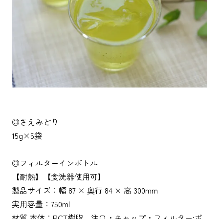
◎さえみどり
15g×5袋
◎フィルターインボトル
【耐熱】【食洗器使用可】
製品サイズ：幅 87 × 奥行 84 × 高 300mm
実用容量：750ml
材質 本体：PCT樹脂、注口・キャップ・フィルター:ポ