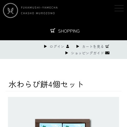
togg
navi
SHOPPING
ログイン
カートを見る
ショッピングガイド
水わらび餅4個セット