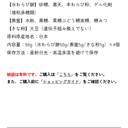
【水わらび餅】砂糖、寒天、本わらび粉、ゲル化剤
（増粘多糖類）
【黒蜜】水飴、黒糖、果糖ぶどう糖液糖、糖みつ
【きな粉】大豆（遺伝子組み換えでない）
原料原産地名：日本
内容量：56g（水わらび餅50g/黒蜜5g/きな粉1g）×4個
保存方法：直射日光・高温多湿を避けて保存
紙袋は有料です。
ご購入は「
こちら
」をご覧ください。
また、ご購入前に「
ショッピングガイド
」をご確認ください。