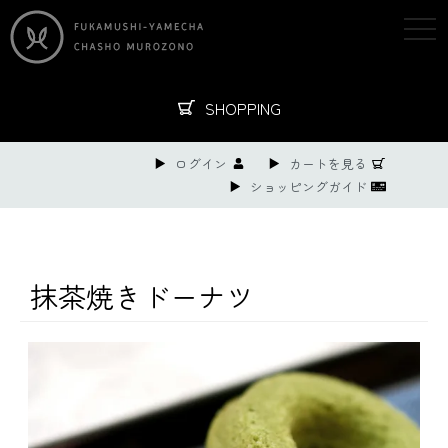
togg
navi
SHOPPING
ログイン
カートを見る
ショッピングガイド
抹茶焼きドーナツ