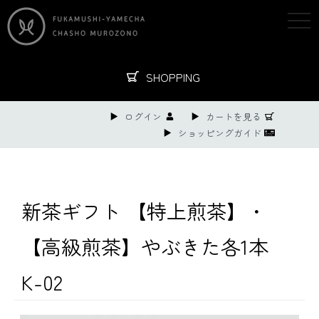
togg
navi
SHOPPING
ログイン
カートを見る
ショッピングガイド
新茶ギフト 【特上煎茶】・
【高級煎茶】やぶきた各1本
K-02