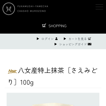
togg
navi
SHOPPING
ログイン
カートを見る
ショッピングガイド
八女産特上抹茶［さえみど
り］100g