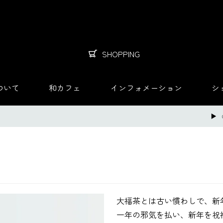
SHOPPING
ついて
和カフェ
インフォメーション
シ
大福茶とは古い慣わしで、新
一年の邪気を払い、新年を祝