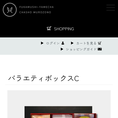
togg
navi
SHOPPING
ログイン
カートを見る
ショッピングガイド
バラエティボックスC