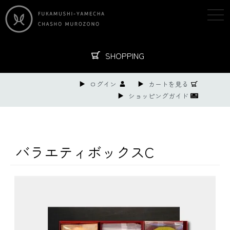
togg
navi
SHOPPING
ログイン
カートを見る
ショッピングガイド
バラエティボックスC