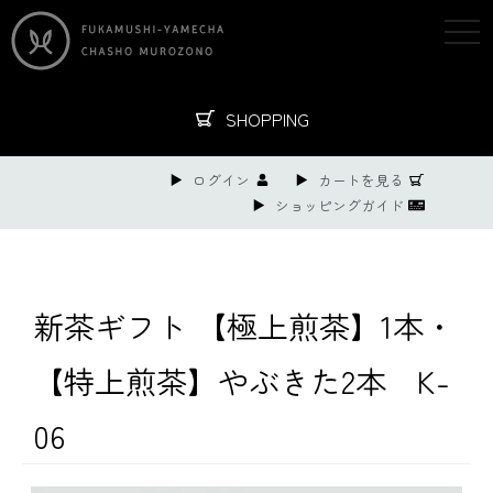
togg
navi
SHOPPING
ログイン
カートを見る
ショッピングガイド
新茶ギフト 【極上煎茶】1本・
【特上煎茶】やぶきた2本 K-
06