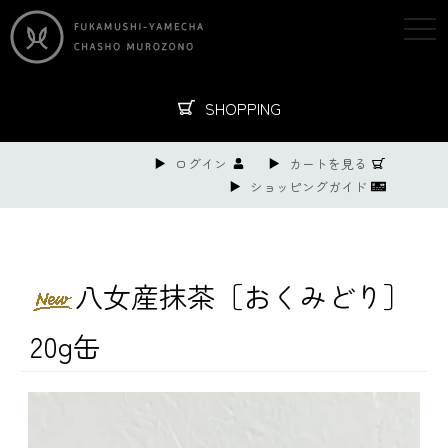
togg
navi
SHOPPING
ログイン
カートを見る
ショッピングガイド
八女産抹茶［おくみどり］
20g缶