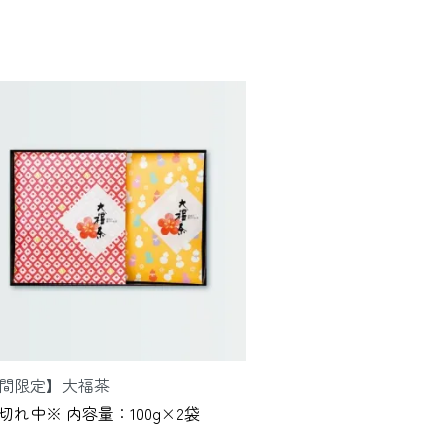
間限定】大福茶
切れ中※ 内容量：100g×2袋