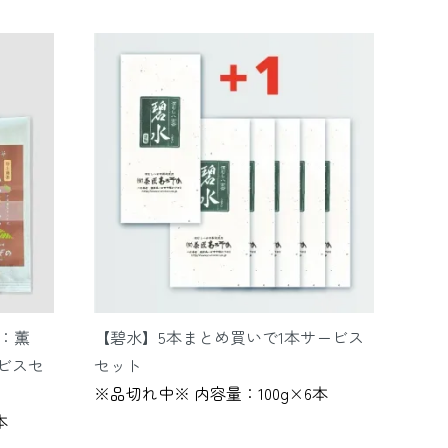
：薫
【碧水】5本まとめ買いで1本サービス
ビスセ
セット
※品切れ中※ 内容量：100g×6本
本