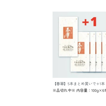
【春翠】5本まとめ買いで+1本
※品切れ中※ 内容量：100g×6