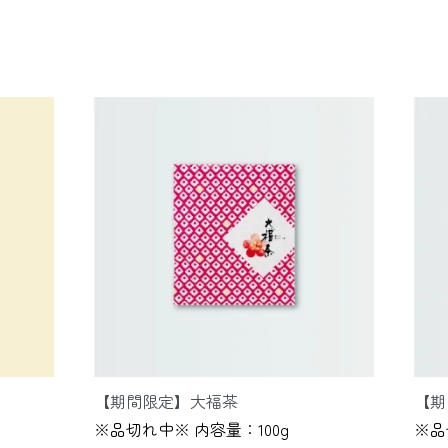
【期間限定】大福茶
【期
※品切れ中※ 内容量：100g
※品